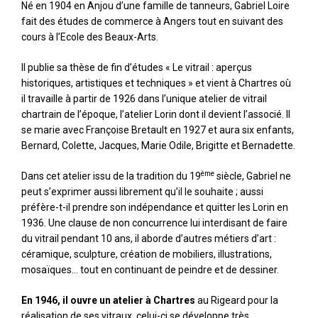
Né en 1904 en Anjou d’une famille de tanneurs, Gabriel Loire
fait des études de commerce à Angers tout en suivant des
cours à l’Ecole des Beaux-Arts.
Il publie sa thèse de fin d’études « Le vitrail : aperçus
historiques, artistiques et techniques » et vient à Chartres où
il travaille à partir de 1926 dans l’unique atelier de vitrail
chartrain de l’époque, l’atelier Lorin dont il devient l’associé. Il
se marie avec Françoise Bretault en 1927 et aura six enfants,
Bernard, Colette, Jacques, Marie Odile, Brigitte et Bernadette.
ème
Dans cet atelier issu de la tradition du 19
siècle, Gabriel ne
peut s’exprimer aussi librement qu’il le souhaite ; aussi
préfère-t-il prendre son indépendance et quitter les Lorin en
1936. Une clause de non concurrence lui interdisant de faire
du vitrail pendant 10 ans, il aborde d’autres métiers d’art :
céramique, sculpture, création de mobiliers, illustrations,
mosaïques… tout en continuant de peindre et de dessiner.
En 1946, il ouvre un atelier à Chartres
au Rigeard pour la
réalisation de ses vitraux. celui-ci se développe très