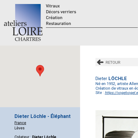
RETOUR
Dieter
LÖCHLE
Né en 1952, artiste All
Création de vitraux en éd
Site :
https://vogelvogel
Dieter Löchle - Éléphant
France
Lèves
Créateur :
Dieter Löchle