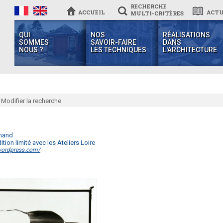
RECHERCHE
ACCUEIL
ACTU
MULTI-CRITÈRES
QUI
NOS
RÉALISATIONS
SOMMES
SAVOIR-FAIRE
DANS
NOUS ?
LES TECHNIQUES
L'ARCHITECTURE
Modifier la recherche
emand
ition limité avec les Ateliers Loire
.wordpress.com/