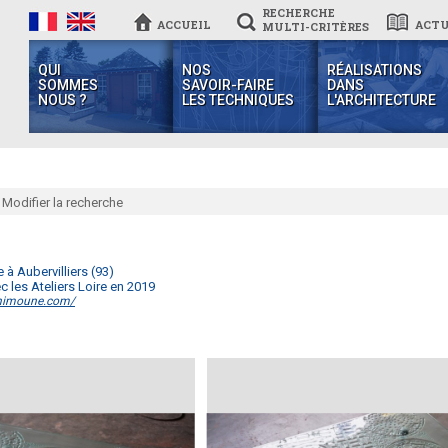
RECHERCHE
ACCUEIL
ACTU
MULTI-CRITÈRES
QUI
NOS
RÉALISATIONS
SOMMES
SAVOIR-FAIRE
DANS
NOUS ?
LES TECHNIQUES
L'ARCHITECTURE
Modifier la recherche
le à Aubervilliers (93)
c les Ateliers Loire en 2019
khimoune.com/